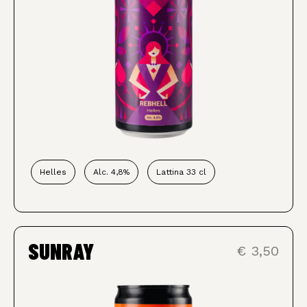
Helles
Alc. 4,8%
Lattina 33 cl
SUNRAY
€ 3,50