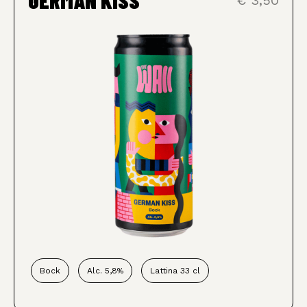
Bock
Alc. 5,8%
Lattina 33 cl