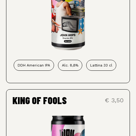
DDH American IPA
Alc. 8,8%
Lattina 33 cl
KING OF FOOLS
€ 3,50