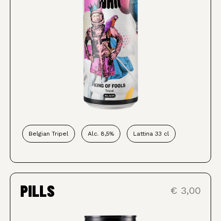
Belgian Tripel
Alc. 8,5%
Lattina 33 cl
PILLS
€ 3,00