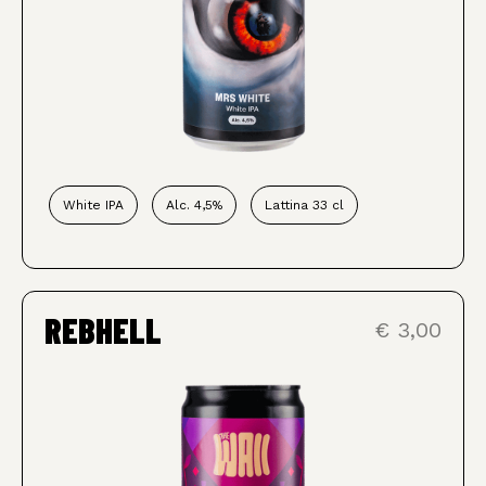
White IPA
Alc. 4,5%
Lattina 33 cl
REBHELL
€ 3,00