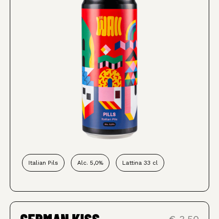
Italian Pils
Alc. 5,0%
Lattina 33 cl
GERMAN KISS
€ 3,50