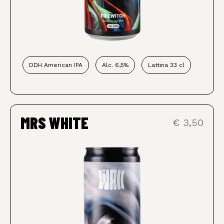
DDH American IPA
Alc. 6,5%
Lattina 33 cl
MRS WHITE
€ 3,50