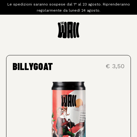
Le spedizioni saranno sospese dal 1° al 23 agosto. Riprenderanno
regolarmente da lunedì 24 agosto.
BILLYGOAT
€ 3,50