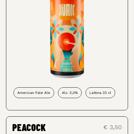
American Pale Ale
Alc. 5,0%
Lattina 33 cl
PEACOCK
€ 3,50