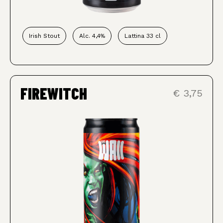
Irish Stout
Alc. 4,4%
Lattina 33 cl
FIREWITCH
€ 3,75