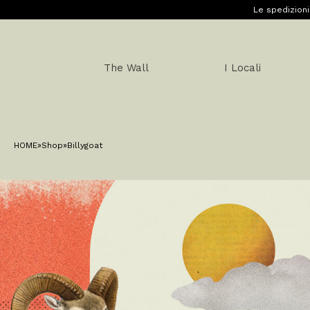
Le spedizioni
The Wall
I Locali
HOME
»
Shop
»
Billygoat