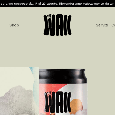
 saranno sospese dal 1° al 23 agosto. Riprenderanno regolarmente da lun
Shop
Servizi
C