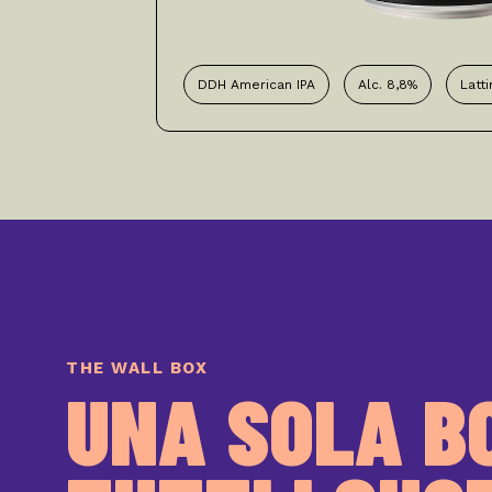
DDH American IPA
Alc. 8,8%
Latti
THE WALL BOX
UNA SOLA B