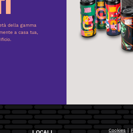
TI
rietà della gamma
tamente a casa tua,
ficio.
Cookies
P
LOCALI