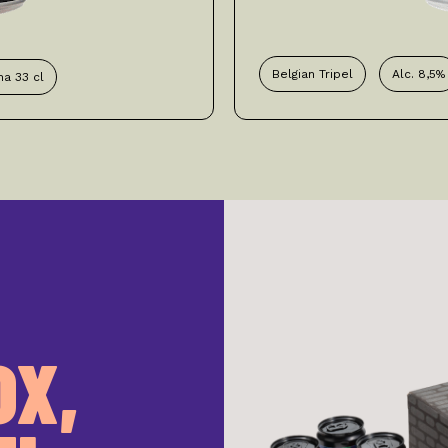
Belgian Tripel
Alc. 8,5%
na 33 cl
OX,