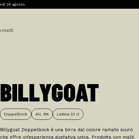
edì 24 agosto.
ontatti
BILLYGOAT
Doppelbock
Alc. 8%
Lattina 33 cl
Billygoat Doppelbock è una birra dal colore ramato scuro
che offre un’esperienza gustativa unica. Prodotta con malti