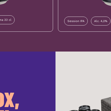
ina 33 cl
Session IPA
Alc. 4,0%
OX,