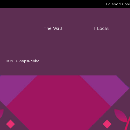
Le spedizioni
The Wall
I Locali
HOME
»
Shop
»
Rebhell