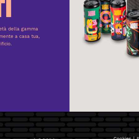
TI
rietà della gamma
tamente a casa tua,
ficio.
Cookies
P