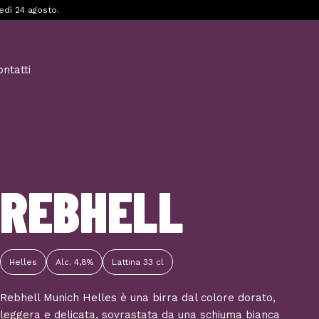
edì 24 agosto.
ontatti
REBHELL
Helles
Alc. 4,8%
Lattina 33 cl
Rebhell Munich Helles è una birra dal colore dorato,
leggera e delicata, sovrastata da una schiuma bianca