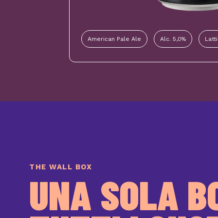
American Pale Ale
Alc. 5,0%
Latt
THE WALL BOX
UNA SOLA B