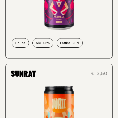
Helles
Alc. 4,8%
Lattina 33 cl
SUNRAY
€ 3,50