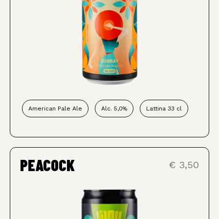
American Pale Ale
Alc. 5,0%
Lattina 33 cl
PEACOCK
€ 3,50