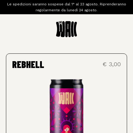
Le spedizioni saranno sospese dal 1° al 23 agosto. Riprenderanno
regolarmente da lunedì 24 agosto.
REBHELL
€ 3,00